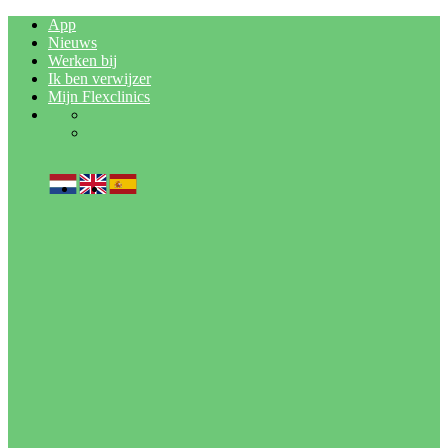
Skip
Skip
App
links
to
Nieuws
primary
Werken bij
navigation
Ik ben verwijzer
Skip
Mijn Flexclinics
to
content